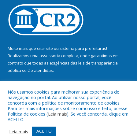
Muito mais que
criar site
ou
sistema para prefeituras
!
Realizamos uma
assessoria
completa, onde garantimos em
contrato que todas as exigências das
leis de transparência
pública
serão atendidas.
Conheça o
PNTP
e o
Radar da Transparência Pública
Nós usamos cookies para melhorar sua experiência de
navegação no portal. Ao utilizar nosso portal, você
concorda com a política de monitoramento de cookies.
Para ter mais informações sobre como isso é feito, acesse
Política de cookies (
Leia mais
). Se você concorda, clique em
Todos os direitos reservados a Prefeitura Municipal de Bujaru.
ACEITO.
Mapa do Site
Acessar Área Administrativa
ACEITO
Leia mais
Acessar Webmail