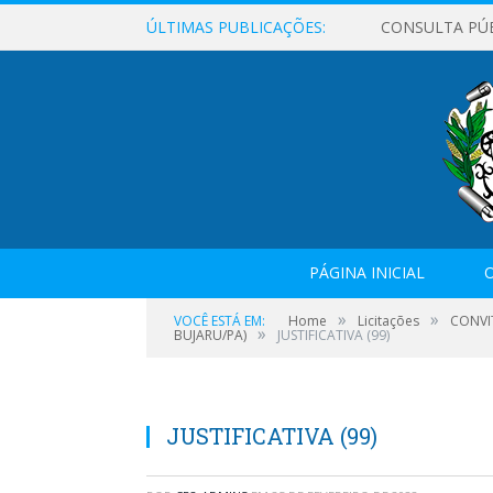
ÚLTIMAS PUBLICAÇÕES:
CONSULTA PÚ
PÁGINA INICIAL
O
»
»
VOCÊ ESTÁ EM:
Home
Licitações
CONVI
»
BUJARU/PA)
JUSTIFICATIVA (99)
JUSTIFICATIVA (99)