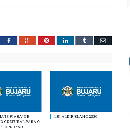
tter
Facebook
Google+
Pinterest
LinkedIn
Tumblr
Email
“LUIZ PIABA” DE
LEI ALDIR BLANC 2026
O CULTURAL PARA O
 “FORROZÃO