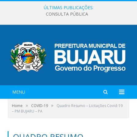
ÚLTIMAS PUBLICAÇÕES:
CONSULTA PÚBLICA
MENU
»
»
Home
COVID-19
Quadro Resumo – Licitações Covid-19
– PM BUJARU – PA
QUADRO RESUMO –