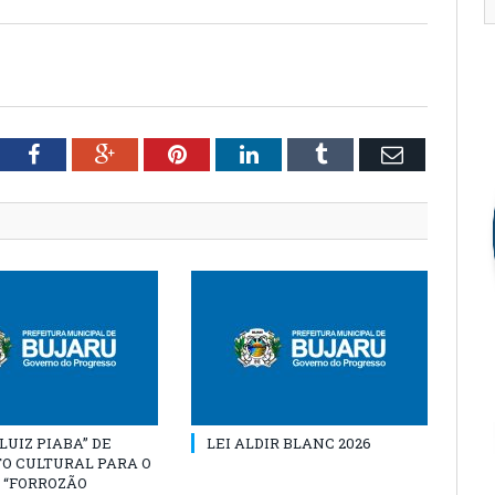
tter
Facebook
Google+
Pinterest
LinkedIn
Tumblr
Email
“LUIZ PIABA” DE
LEI ALDIR BLANC 2026
O CULTURAL PARA O
 “FORROZÃO