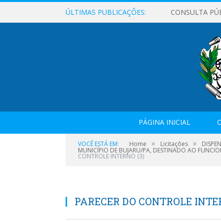
ÚLTIMAS PUBLICAÇÕES:
CONSULTA PÚ
PÁGINA INICIAL
O
»
»
VOCÊ ESTÁ EM:
Home
Licitações
DISPE
MUNICÍPIO DE BUJARU/PA, DESTINADO AO FUNCIO
CONTROLE INTERNO (3)
PARECER DO CONTROLE INTER