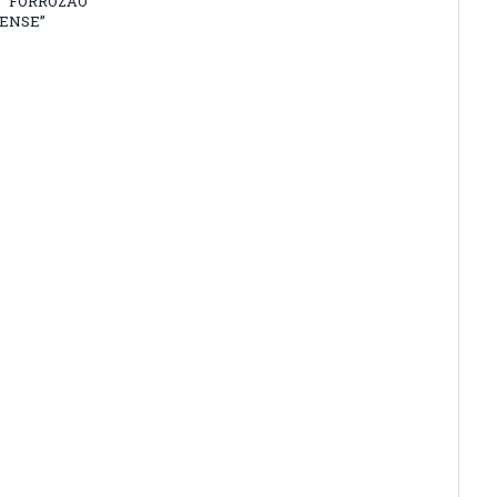
 “FORROZÃO
ENSE”