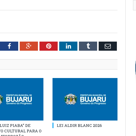
tter
Facebook
Google+
Pinterest
LinkedIn
Tumblr
Email
“LUIZ PIABA” DE
LEI ALDIR BLANC 2026
O CULTURAL PARA O