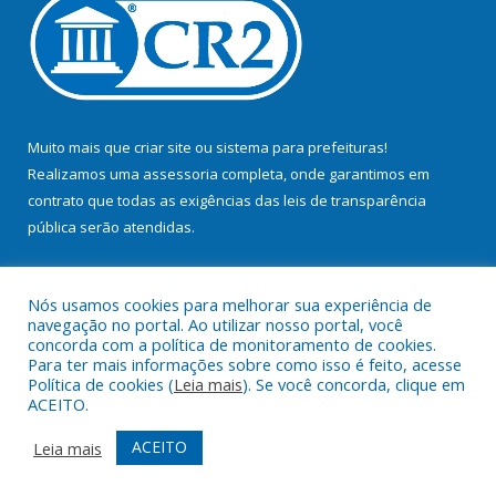
Muito mais que
criar site
ou
sistema para prefeituras
!
Realizamos uma
assessoria
completa, onde garantimos em
contrato que todas as exigências das
leis de transparência
pública
serão atendidas.
Conheça o
PNTP
e o
Radar da Transparência Pública
Nós usamos cookies para melhorar sua experiência de
navegação no portal. Ao utilizar nosso portal, você
concorda com a política de monitoramento de cookies.
Para ter mais informações sobre como isso é feito, acesse
Política de cookies (
Leia mais
). Se você concorda, clique em
Todos os direitos reservados a Prefeitura Municipal de Bujaru.
ACEITO.
Mapa do Site
Acessar Área Administrativa
ACEITO
Leia mais
Acessar Webmail