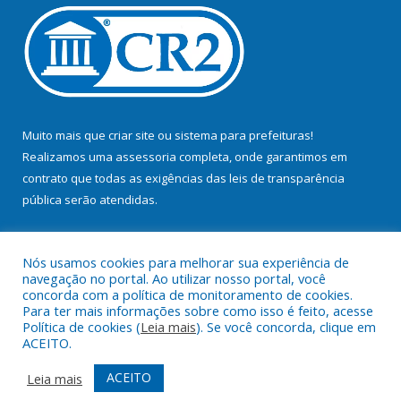
Muito mais que
criar site
ou
sistema para prefeituras
!
Realizamos uma
assessoria
completa, onde garantimos em
contrato que todas as exigências das
leis de transparência
pública
serão atendidas.
Conheça o
PNTP
e o
Radar da Transparência Pública
Nós usamos cookies para melhorar sua experiência de
navegação no portal. Ao utilizar nosso portal, você
concorda com a política de monitoramento de cookies.
Para ter mais informações sobre como isso é feito, acesse
Política de cookies (
Leia mais
). Se você concorda, clique em
Todos os direitos reservados a Prefeitura Municipal de Bujaru.
ACEITO.
Mapa do Site
Acessar Área Administrativa
ACEITO
Leia mais
Acessar Webmail