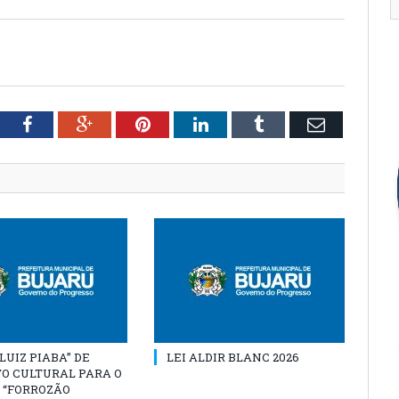
tter
Facebook
Google+
Pinterest
LinkedIn
Tumblr
Email
“LUIZ PIABA” DE
LEI ALDIR BLANC 2026
O CULTURAL PARA O
 “FORROZÃO