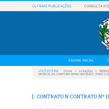
ÚLTIMAS PUBLICAÇÕES:
CONSULTA PÚ
PÁGINA INICIAL
O
»
»
VOCÊ ESTÁ EM:
Home
Licitações
INEXI
MUSICAL DA CANTORA MANU BATIDÃO”, PARA O FES
CONTRATO N CONTRATO Nº 11_