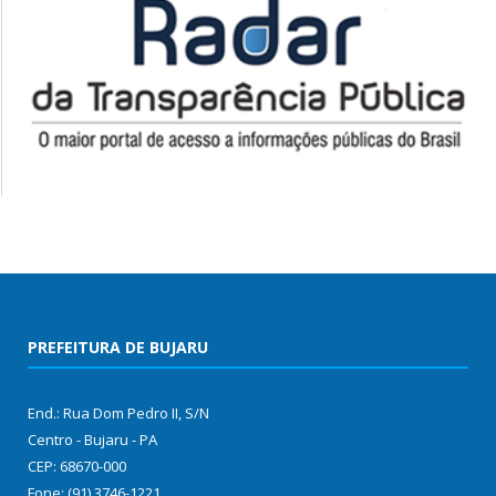
PREFEITURA DE BUJARU
End.: Rua Dom Pedro II, S/N
Centro - Bujaru - PA
CEP: 68670-000
Fone: (91) 3746-1221