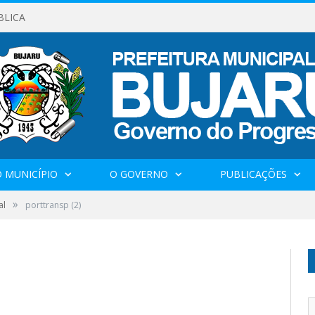
BLICA
 MUNICÍPIO
O GOVERNO
PUBLICAÇÕES
»
al
porttransp (2)