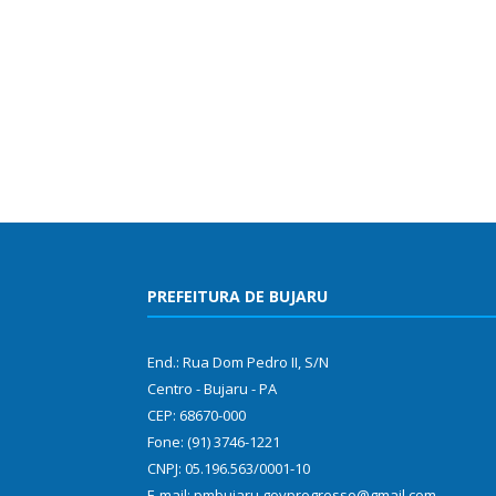
PREFEITURA DE BUJARU
End.: Rua Dom Pedro II, S/N
Centro - Bujaru - PA
CEP: 68670-000
Fone: (91) 3746-1221
CNPJ: 05.196.563/0001-10
E-mail: pmbujaru.govprogresso@gmail.com