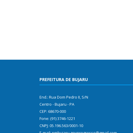
PREFEITURA DE BUJARU
End.: Rua Dom Pedro II, S/N
Centro - Bujaru - PA
CEP: 68670-000
Fone: (91) 3746-1221
CNPJ: 05.196.563/0001-10
E-mail: pmbujaru.govprogresso@gmail.com