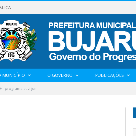
BLICA
 MUNICÍPIO
O GOVERNO
PUBLICAÇÕES
»
programa ativi jun