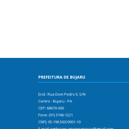
PREFEITURA DE BUJARU
End.: Rua Dom Pedro II, S/N
Centro - Bujaru - PA
CEP: 68670-000
Fone: (91) 3746-1221
CNPJ: 05.196.563/0001-10
E-mail: pmbujaru.govprogresso@gmail.com