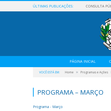
ÚLTIMAS PUBLICAÇÕES:
CONSULTA PÚ
PÁGINA INICIAL
O
»
VOCÊ ESTÁ EM:
Home
Programas e Ações
PROGRAMA – MARÇO
Programa - Março