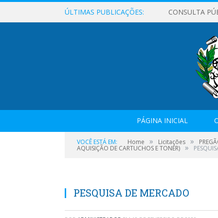
ÚLTIMAS PUBLICAÇÕES:
CONSULTA PÚ
PÁGINA INICIAL
O
»
»
VOCÊ ESTÁ EM:
Home
Licitações
PREGÃ
»
AQUISIÇÃO DE CARTUCHOS E TONER)
PESQUIS
PESQUISA DE MERCADO