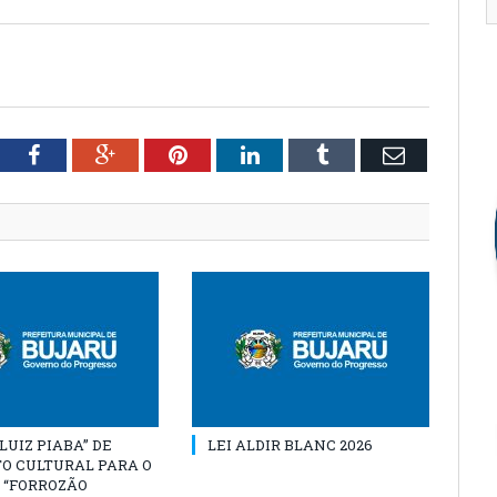
tter
Facebook
Google+
Pinterest
LinkedIn
Tumblr
Email
“LUIZ PIABA” DE
LEI ALDIR BLANC 2026
O CULTURAL PARA O
 “FORROZÃO