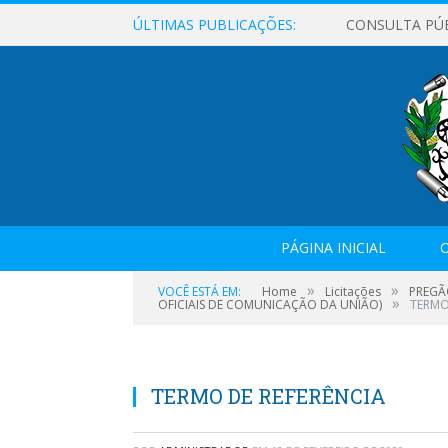
ÚLTIMAS PUBLICAÇÕES:
CONSULTA PÚ
PÁGINA INICIAL
O
»
»
VOCÊ ESTÁ EM:
Home
Licitações
PREGÃ
»
OFICIAIS DE COMUNICAÇÃO DA UNIÃO)
TERMO
TERMO DE REFERÊNCIA