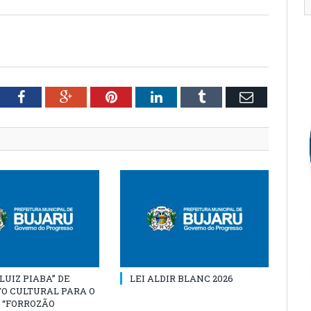
tter
Facebook
Google+
Pinterest
LinkedIn
Tumblr
Email
“LUIZ PIABA” DE
LEI ALDIR BLANC 2026
O CULTURAL PARA O
 “FORROZÃO