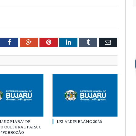
tter
Facebook
Google+
Pinterest
LinkedIn
Tumblr
Email
“LUIZ PIABA” DE
LEI ALDIR BLANC 2026
O CULTURAL PARA O
 “FORROZÃO