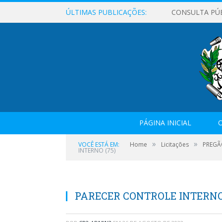
ÚLTIMAS PUBLICAÇÕES:
CONSULTA PÚ
PÁGINA INICIAL
O
»
»
VOCÊ ESTÁ EM:
Home
Licitações
PREGÃ
INTERNO (75)
PARECER CONTROLE INTERNO 