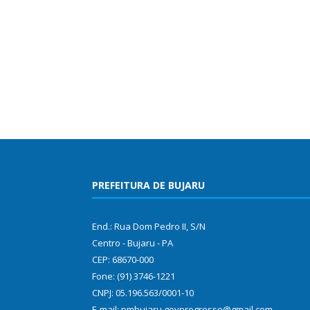
PREFEITURA DE BUJARU
End.: Rua Dom Pedro II, S/N
Centro - Bujaru - PA
CEP: 68670-000
Fone: (91) 3746-1221
CNPJ: 05.196.563/0001-10
E-mail: pmbujaru.govprogresso@gmail.com