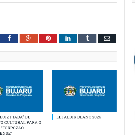
tter
Facebook
Google+
Pinterest
LinkedIn
Tumblr
Email
“LUIZ PIABA” DE
LEI ALDIR BLANC 2026
O CULTURAL PARA O
 “FORROZÃO
ENSE”