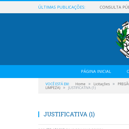
ÚLTIMAS PUBLICAÇÕES:
CONSULTA PÚ
PÁGINA INICIAL
O
»
»
VOCÊ ESTÁ EM:
Home
Licitações
PREGÃO
»
LIMPEZA)
JUSTIFICATIVA (1)
JUSTIFICATIVA (1)