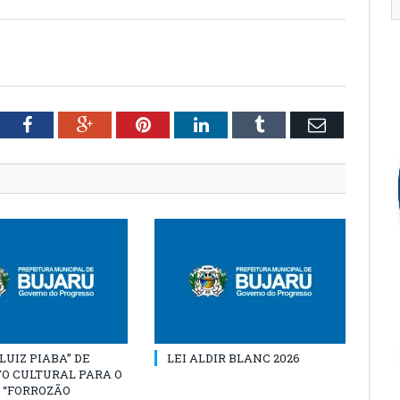
tter
Facebook
Google+
Pinterest
LinkedIn
Tumblr
Email
“LUIZ PIABA” DE
LEI ALDIR BLANC 2026
O CULTURAL PARA O
 “FORROZÃO