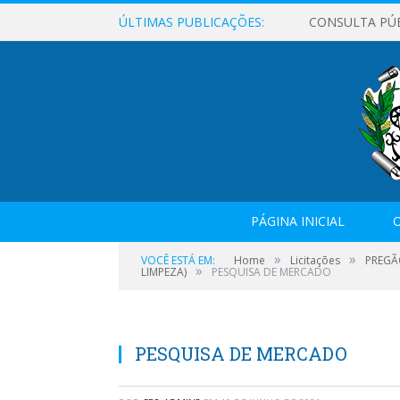
ÚLTIMAS PUBLICAÇÕES:
CONSULTA PÚ
PÁGINA INICIAL
O
»
»
VOCÊ ESTÁ EM:
Home
Licitações
PREGÃO
»
LIMPEZA)
PESQUISA DE MERCADO
PESQUISA DE MERCADO