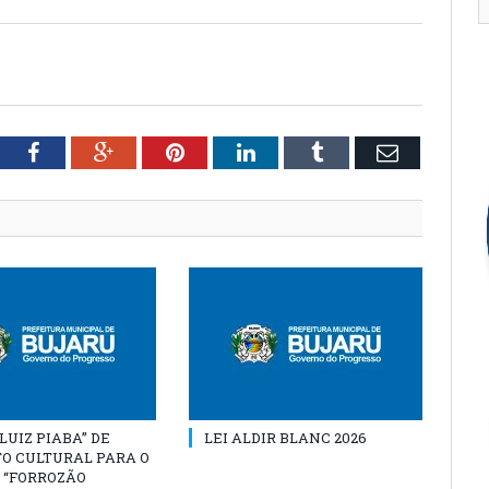
tter
Facebook
Google+
Pinterest
LinkedIn
Tumblr
Email
“LUIZ PIABA” DE
LEI ALDIR BLANC 2026
O CULTURAL PARA O
 “FORROZÃO