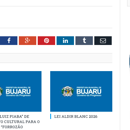
tter
Facebook
Google+
Pinterest
LinkedIn
Tumblr
Email
“LUIZ PIABA” DE
LEI ALDIR BLANC 2026
O CULTURAL PARA O
 “FORROZÃO