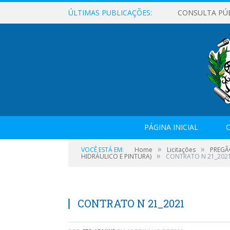
ÚLTIMAS PUBLICAÇÕES:
CONSULTA PÚ
PÁGINA INICIAL
O
»
»
VOCÊ ESTÁ EM:
Home
Licitações
PREGÃ
»
HIDRÁULICO E PINTURA)
CONTRATO N 21_202
CONTRATO N 21_2021