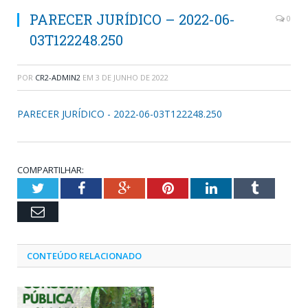
PARECER JURÍDICO – 2022-06-
0
03T122248.250
POR
CR2-ADMIN2
EM
3 DE JUNHO DE 2022
PARECER JURÍDICO - 2022-06-03T122248.250
COMPARTILHAR:
Twitter
Facebook
Google+
Pinterest
LinkedIn
Tumblr
Email
CONTEÚDO RELACIONADO