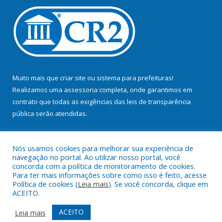
Muito mais que
criar site
ou
sistema para prefeituras
!
Realizamos uma
assessoria
completa, onde garantimos em
contrato que todas as exigências das
leis de transparência
pública
serão atendidas.
Conheça o
PNTP
e o
Radar da Transparência Pública
Nós usamos cookies para melhorar sua experiência de
navegação no portal. Ao utilizar nosso portal, você
concorda com a política de monitoramento de cookies.
Para ter mais informações sobre como isso é feito, acesse
Política de cookies (
Leia mais
). Se você concorda, clique em
Todos os direitos reservados a Prefeitura Municipal de Bujaru.
ACEITO.
Mapa do Site
Acessar Área Administrativa
ACEITO
Leia mais
Acessar Webmail