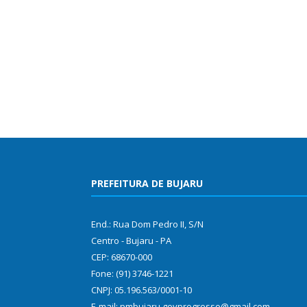
PREFEITURA DE BUJARU
End.: Rua Dom Pedro II, S/N
Centro - Bujaru - PA
CEP: 68670-000
Fone: (91) 3746-1221
CNPJ: 05.196.563/0001-10
E-mail: pmbujaru.govprogresso@gmail.com