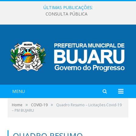
ÚLTIMAS PUBLICAÇÕES:
CONSULTA PÚBLICA
MENU
»
»
Home
COVID-19
Quadro Resumo – Licitações Covid-19
– PM BUJARU
QUADRO RESUMO –