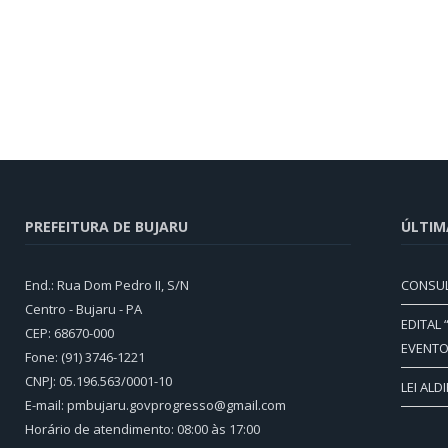
PREFEITURA DE BUJARU
ÚLTIM
End.: Rua Dom Pedro II, S/N
CONSUL
Centro - Bujaru - PA
EDITAL
CEP: 68670-000
EVENTO
Fone: (91) 3746-1221
CNPJ: 05.196.563/0001-10
LEI ALD
E-mail: pmbujaru.govprogresso@gmail.com
Horário de atendimento: 08:00 às 17:00