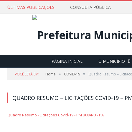
ÚLTIMAS PUBLICAÇÕES:
CONSULTA PÚBLICA
PÁGINA INICIAL
O MUNICÍPIO
»
»
VOCÊ ESTÁ EM:
Home
COVID-19
Quadro Resumo – Licitaçõ
QUADRO RESUMO – LICITAÇÕES COVID-19 – PM
Quadro Resumo - Licitações Covid-19 - PM BUJARU - PA