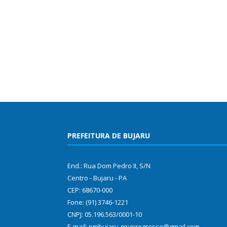
PREFEITURA DE BUJARU
End.: Rua Dom Pedro II, S/N
Centro - Bujaru - PA
CEP: 68670-000
Fone: (91) 3746-1221
CNPJ: 05.196.563/0001-10
E-mail: pmbujaru.govprogresso@gmail.com