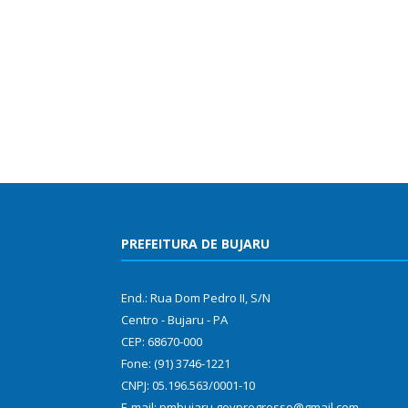
PREFEITURA DE BUJARU
End.: Rua Dom Pedro II, S/N
Centro - Bujaru - PA
CEP: 68670-000
Fone: (91) 3746-1221
CNPJ: 05.196.563/0001-10
E-mail: pmbujaru.govprogresso@gmail.com