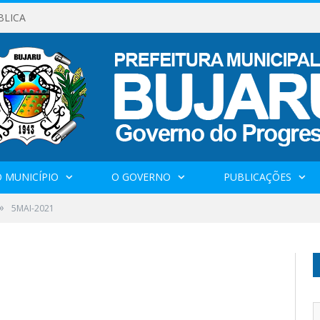
BLICA
 MUNICÍPIO
O GOVERNO
PUBLICAÇÕES
»
5MAI-2021