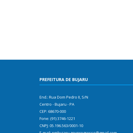
PREFEITURA DE BUJARU
End.: Rua Dom Pedro II, S/N
Centro - Bujaru - PA
CEP: 68670-000
Fone: (91) 3746-1221
CNPJ: 05.196.563/0001-10
E-mail: pmbujaru.govprogresso@gmail.com