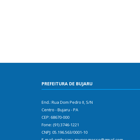
PREFEITURA DE BUJARU
End.: Rua Dom Pedro II, S/N
Centro - Bujaru - PA
CEP: 68670-000
Fone: (91) 3746-1221
CNPJ: 05.196.563/0001-10
E-mail: pmbujaru.govprogresso@gmail.com