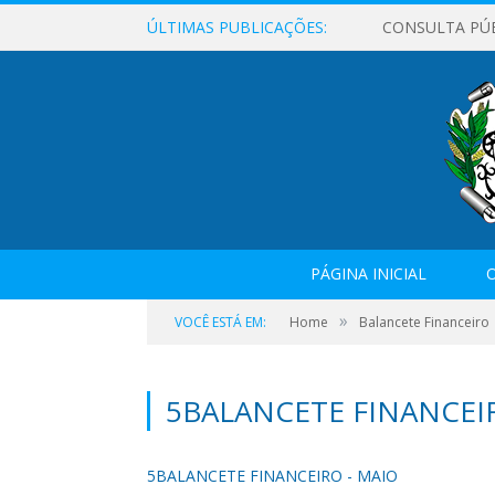
ÚLTIMAS PUBLICAÇÕES:
CONSULTA PÚ
PÁGINA INICIAL
O
»
VOCÊ ESTÁ EM:
Home
Balancete Financeiro
5BALANCETE FINANCEI
5BALANCETE FINANCEIRO - MAIO