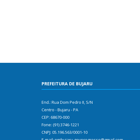
PREFEITURA DE BUJARU
End.: Rua Dom Pedro II, S/N
Centro - Bujaru - PA
CEP: 68670-000
Fone: (91) 3746-1221
CNPJ: 05.196.563/0001-10
E-mail: pmbujaru.govprogresso@gmail.com