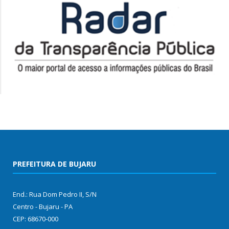
PREFEITURA DE BUJARU
End.: Rua Dom Pedro II, S/N
Centro - Bujaru - PA
CEP: 68670-000