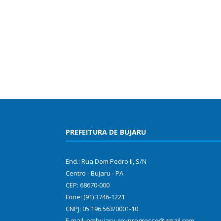
PREFEITURA DE BUJARU
End.: Rua Dom Pedro II, S/N
Centro - Bujaru - PA
CEP: 68670-000
Fone: (91) 3746-1221
CNPJ: 05.196.563/0001-10
E-mail: pmbujaru.govprogresso@gmail.com