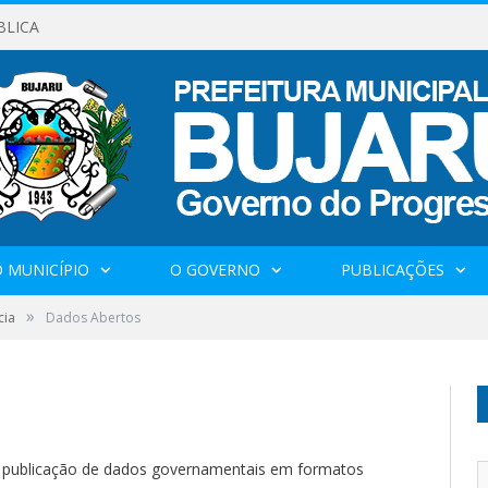
BLICA
 MUNICÍPIO
O GOVERNO
PUBLICAÇÕES
»
cia
Dados Abertos
 publicação de dados governamentais em formatos