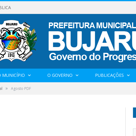
BLICA
 MUNICÍPIO
O GOVERNO
PUBLICAÇÕES
»
al
Agosto PDF