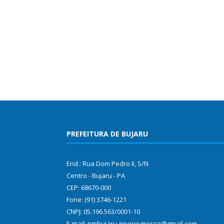
PREFEITURA DE BUJARU
End.: Rua Dom Pedro II, S/N
Centro - Bujaru - PA
CEP: 68670-000
Fone: (91) 3746-1221
CNPJ: 05.196.563/0001-10
E-mail: pmbujaru.govprogresso@gmail.com