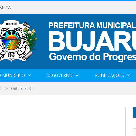
BLICA
 MUNICÍPIO
O GOVERNO
PUBLICAÇÕES
»
al
Outubro TXT