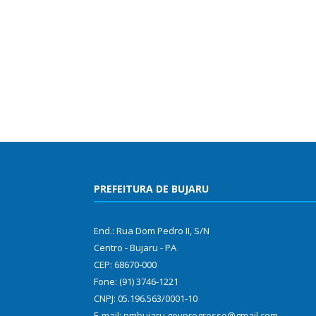
PREFEITURA DE BUJARU
End.: Rua Dom Pedro II, S/N
Centro - Bujaru - PA
CEP: 68670-000
Fone: (91) 3746-1221
CNPJ: 05.196.563/0001-10
E-mail: pmbujaru.govprogresso@gmail.com