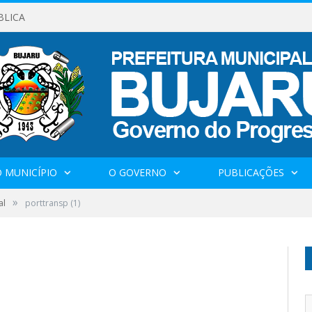
BLICA
 MUNICÍPIO
O GOVERNO
PUBLICAÇÕES
»
al
porttransp (1)