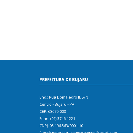
PREFEITURA DE BUJARU
End.: Rua Dom Pedro II, S/N
Centro - Bujaru - PA
CEP: 68670-000
Fone: (91) 3746-1221
CNPJ: 05.196.563/0001-10
E-mail: pmbujaru.govprogresso@gmail.com