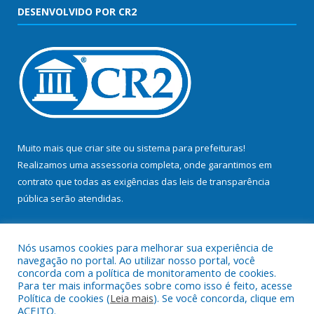
DESENVOLVIDO POR CR2
Muito mais que
criar site
ou
sistema para prefeituras
!
Realizamos uma
assessoria
completa, onde garantimos em
contrato que todas as exigências das
leis de transparência
pública
serão atendidas.
Conheça o
PNTP
e o
Radar da Transparência Pública
Nós usamos cookies para melhorar sua experiência de
navegação no portal. Ao utilizar nosso portal, você
concorda com a política de monitoramento de cookies.
Para ter mais informações sobre como isso é feito, acesse
Política de cookies (
Leia mais
). Se você concorda, clique em
Todos os direitos reservados a Prefeitura Municipal de Bujaru.
ACEITO.