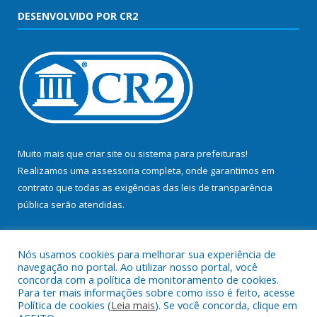
DESENVOLVIDO POR CR2
Muito mais que
criar site
ou
sistema para prefeituras
!
Realizamos uma
assessoria
completa, onde garantimos em
contrato que todas as exigências das
leis de transparência
pública
serão atendidas.
Conheça o
PNTP
e o
Radar da Transparência Pública
Nós usamos cookies para melhorar sua experiência de
navegação no portal. Ao utilizar nosso portal, você
concorda com a política de monitoramento de cookies.
Para ter mais informações sobre como isso é feito, acesse
Política de cookies (
Leia mais
). Se você concorda, clique em
Todos os direitos reservados a Prefeitura Municipal de Bujaru.