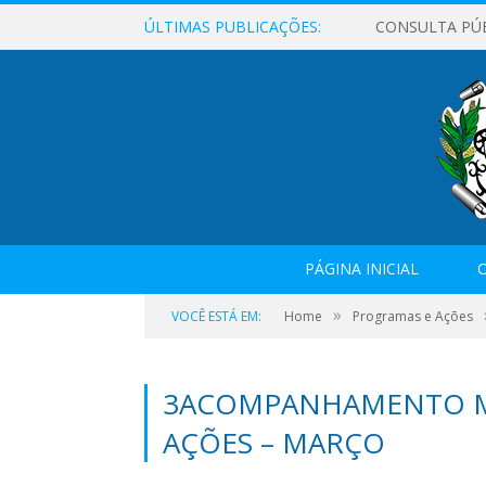
ÚLTIMAS PUBLICAÇÕES:
CONSULTA PÚ
PÁGINA INICIAL
O
»
VOCÊ ESTÁ EM:
Home
Programas e Ações
3ACOMPANHAMENTO M
AÇÕES – MARÇO