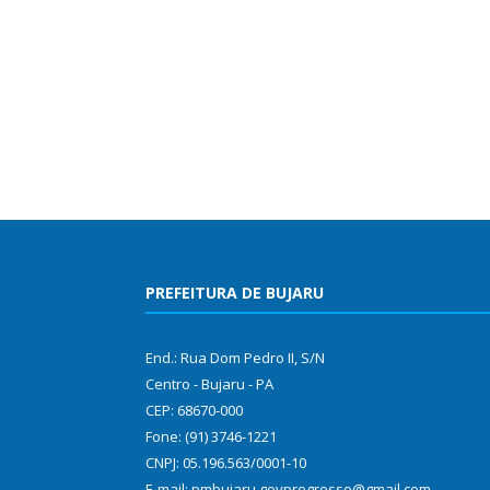
PREFEITURA DE BUJARU
End.: Rua Dom Pedro II, S/N
Centro - Bujaru - PA
CEP: 68670-000
Fone: (91) 3746-1221
CNPJ: 05.196.563/0001-10
E-mail: pmbujaru.govprogresso@gmail.com