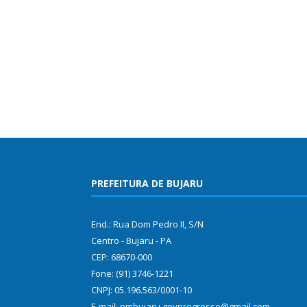
PREFEITURA DE BUJARU
End.: Rua Dom Pedro II, S/N
Centro - Bujaru - PA
CEP: 68670-000
Fone: (91) 3746-1221
CNPJ: 05.196.563/0001-10
E-mail: pmbujaru.govprogresso@gmail.com