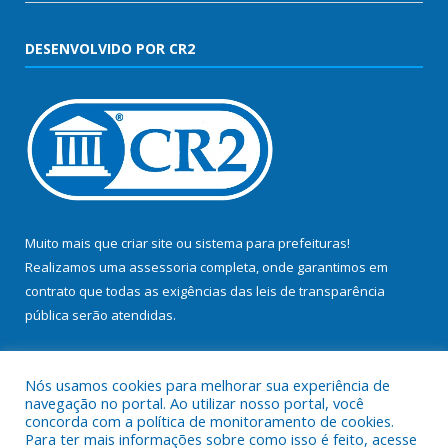
DESENVOLVIDO POR CR2
Muito mais que
criar site
ou
sistema para prefeituras
!
Realizamos uma
assessoria
completa, onde garantimos em
contrato que todas as exigências das
leis de transparência
pública
serão atendidas.
Conheça o
PNTP
e o
Radar da Transparência Pública
Nós usamos cookies para melhorar sua experiência de
navegação no portal. Ao utilizar nosso portal, você
concorda com a política de monitoramento de cookies.
Para ter mais informações sobre como isso é feito, acesse