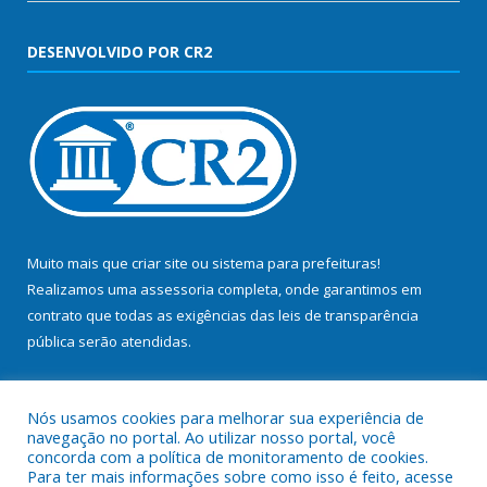
DESENVOLVIDO POR CR2
Muito mais que
criar site
ou
sistema para prefeituras
!
Realizamos uma
assessoria
completa, onde garantimos em
contrato que todas as exigências das
leis de transparência
pública
serão atendidas.
Conheça o
PNTP
e o
Radar da Transparência Pública
Nós usamos cookies para melhorar sua experiência de
navegação no portal. Ao utilizar nosso portal, você
concorda com a política de monitoramento de cookies.
Para ter mais informações sobre como isso é feito, acesse