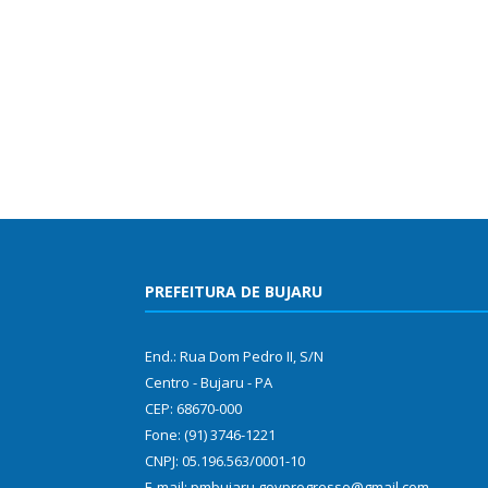
PREFEITURA DE BUJARU
End.: Rua Dom Pedro II, S/N
Centro - Bujaru - PA
CEP: 68670-000
Fone: (91) 3746-1221
CNPJ: 05.196.563/0001-10
E-mail: pmbujaru.govprogresso@gmail.com