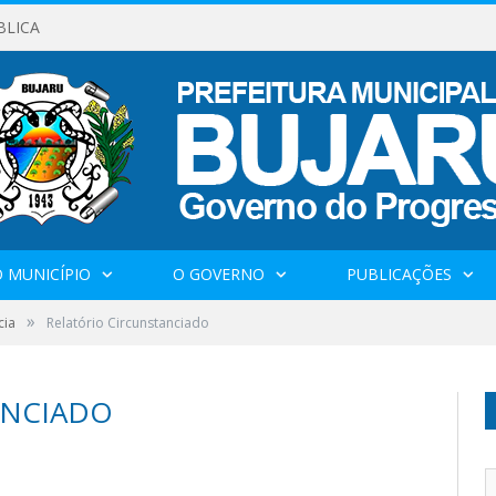
BLICA
 MUNICÍPIO
O GOVERNO
PUBLICAÇÕES
»
cia
Relatório Circunstanciado
ANCIADO