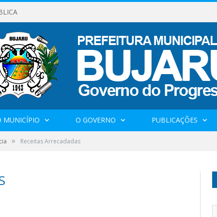
BLICA
 MUNICÍPIO
O GOVERNO
PUBLICAÇÕES
»
cia
Receitas Arrecadadas
S