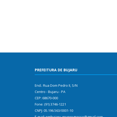
PREFEITURA DE BUJARU
End.: Rua Dom Pedro II, S/N
Centro - Bujaru - PA
CEP: 68670-000
Fone: (91) 3746-1221
CNPJ: 05.196.563/0001-10
E-mail: pmbujaru.govprogresso@gmail.com