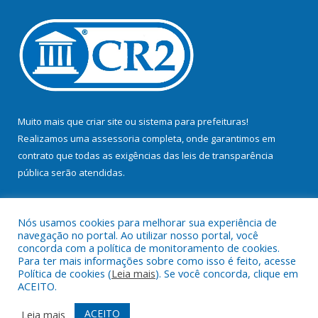
Muito mais que
criar site
ou
sistema para prefeituras
!
Realizamos uma
assessoria
completa, onde garantimos em
contrato que todas as exigências das
leis de transparência
pública
serão atendidas.
Conheça o
PNTP
e o
Radar da Transparência Pública
Nós usamos cookies para melhorar sua experiência de
navegação no portal. Ao utilizar nosso portal, você
concorda com a política de monitoramento de cookies.
Para ter mais informações sobre como isso é feito, acesse
Política de cookies (
Leia mais
). Se você concorda, clique em
Todos os direitos reservados a Prefeitura Municipal de Bujaru.
ACEITO.
Mapa do Site
Acessar Área Administrativa
ACEITO
Leia mais