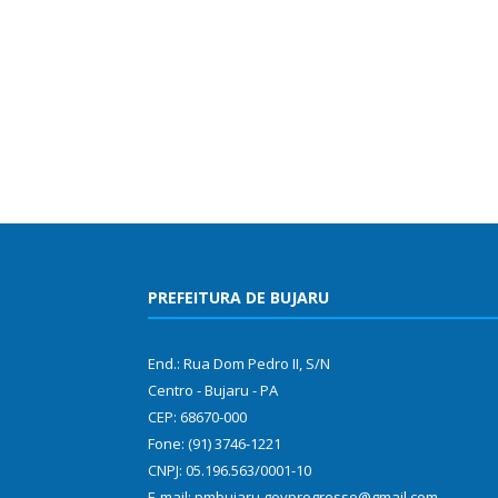
PREFEITURA DE BUJARU
End.: Rua Dom Pedro II, S/N
Centro - Bujaru - PA
CEP: 68670-000
Fone: (91) 3746-1221
CNPJ: 05.196.563/0001-10
E-mail: pmbujaru.govprogresso@gmail.com