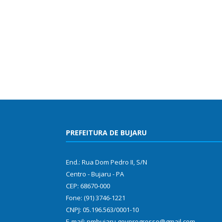
PREFEITURA DE BUJARU
End.: Rua Dom Pedro II, S/N
Centro - Bujaru - PA
CEP: 68670-000
Fone: (91) 3746-1221
CNPJ: 05.196.563/0001-10
E-mail: pmbujaru.govprogresso@gmail.com