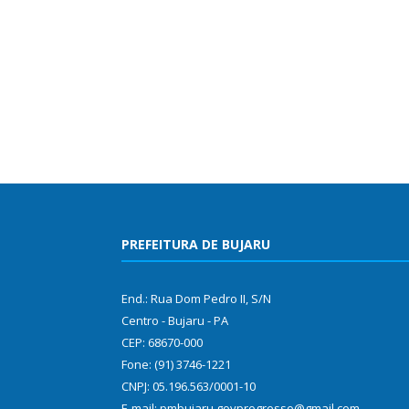
PREFEITURA DE BUJARU
End.: Rua Dom Pedro II, S/N
Centro - Bujaru - PA
CEP: 68670-000
Fone: (91) 3746-1221
CNPJ: 05.196.563/0001-10
E-mail: pmbujaru.govprogresso@gmail.com