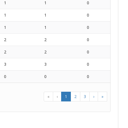
1
1
0
1
1
0
1
1
0
2
2
0
2
2
0
3
3
0
0
0
0
«
‹
1
2
3
›
»