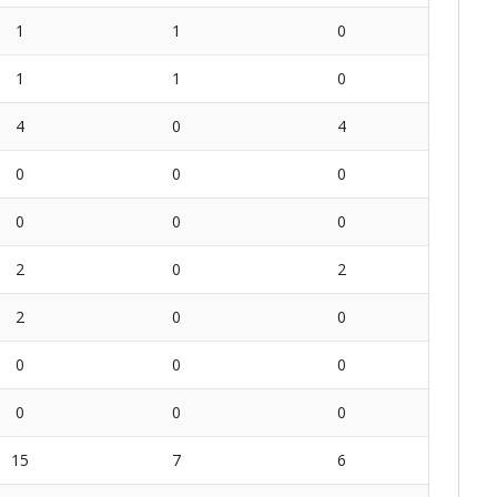
1
1
0
1
1
0
4
0
4
0
0
0
0
0
0
2
0
2
2
0
0
0
0
0
0
0
0
15
7
6