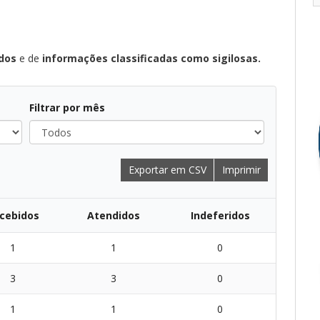
ados
e de
informações classificadas como sigilosas.
Filtrar por mês
Exportar em CSV
Imprimir
cebidos
Atendidos
Indeferidos
1
1
0
3
3
0
1
1
0