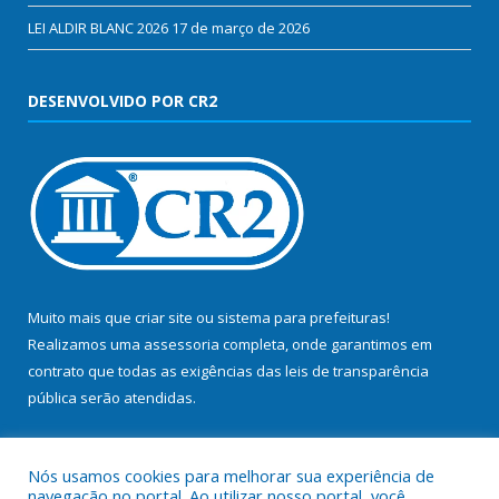
LEI ALDIR BLANC 2026
17 de março de 2026
DESENVOLVIDO POR CR2
Muito mais que
criar site
ou
sistema para prefeituras
!
Realizamos uma
assessoria
completa, onde garantimos em
contrato que todas as exigências das
leis de transparência
pública
serão atendidas.
Conheça o
PNTP
e o
Radar da Transparência Pública
Nós usamos cookies para melhorar sua experiência de
navegação no portal. Ao utilizar nosso portal, você