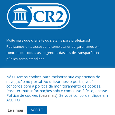
Muito mais que
criar site
ou
sistema para prefeituras
!
Realizamos uma
assessoria
completa, onde garantimos em
contrato que todas as exigências das
leis de transparência
pública
serão atendidas.
Conheça o
PNTP
e o
Radar da Transparência Pública
Nós usamos cookies para melhorar sua experiência de
navegação no portal. Ao utilizar nosso portal, você
concorda com a política de monitoramento de cookies.
Para ter mais informações sobre como isso é feito, acesse
Política de cookies (
Leia mais
). Se você concorda, clique em
Todos os direitos reservados a Prefeitura Municipal de Bujaru.
ACEITO.
Mapa do Site
Acessar Área Administrativa
ACEITO
Leia mais
Acessar Webmail