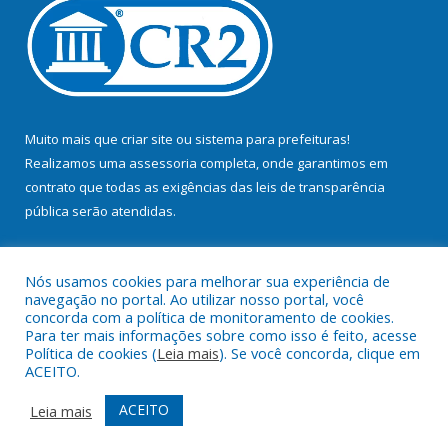
Muito mais que
criar site
ou
sistema para prefeituras
!
Realizamos uma
assessoria
completa, onde garantimos em
contrato que todas as exigências das
leis de transparência
pública
serão atendidas.
Conheça o
PNTP
e o
Radar da Transparência Pública
Nós usamos cookies para melhorar sua experiência de
navegação no portal. Ao utilizar nosso portal, você
concorda com a política de monitoramento de cookies.
Para ter mais informações sobre como isso é feito, acesse
Política de cookies (
Leia mais
). Se você concorda, clique em
Todos os direitos reservados a Prefeitura Municipal de Bujaru.
ACEITO.
Mapa do Site
Acessar Área Administrativa
ACEITO
Leia mais
Acessar Webmail