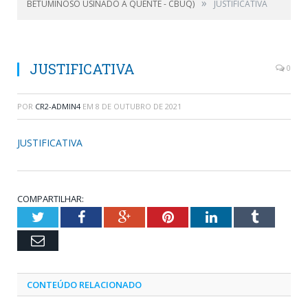
»
BETUMINOSO USINADO A QUENTE - CBUQ)
JUSTIFICATIVA
JUSTIFICATIVA
0
POR
CR2-ADMIN4
EM
8 DE OUTUBRO DE 2021
JUSTIFICATIVA
COMPARTILHAR:
Twitter
Facebook
Google+
Pinterest
LinkedIn
Tumblr
Email
CONTEÚDO RELACIONADO