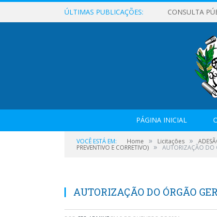
ÚLTIMAS PUBLICAÇÕES:
CONSULTA PÚ
PÁGINA INICIAL
O
»
»
VOCÊ ESTÁ EM:
Home
Licitações
ADESÃ
»
PREVENTIVO E CORRETIVO)
AUTORIZAÇÃO DO 
AUTORIZAÇÃO DO ÓRGÃO GE