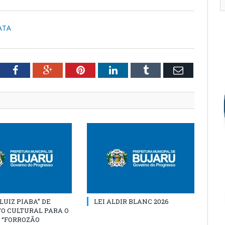
ATA
tter
Facebook
Google+
Pinterest
LinkedIn
Tumblr
Email
“LUIZ PIABA” DE
LEI ALDIR BLANC 2026
O CULTURAL PARA O
 “FORROZÃO